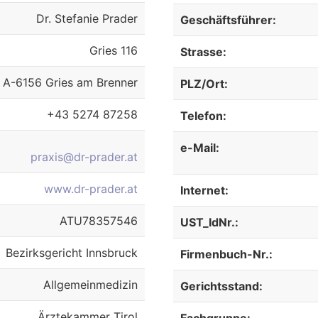
Dr. Stefanie Prader
Geschäftsführer:
Gries 116
Strasse:
A-6156 Gries am Brenner
PLZ/Ort:
+43 5274 87258
Telefon:
e-Mail:
praxis@dr-prader.at
www.dr-prader.at
Internet:
ATU78357546
UST_IdNr.:
Bezirksgericht Innsbruck
Firmenbuch-Nr.:
Allgemeinmedizin
Gerichtsstand:
Ärztekammer Tirol